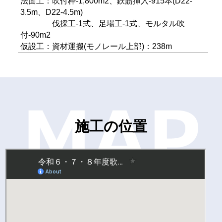
法面工：吹付枠-1,800m2、鉄筋挿入-915本(D22-
3.5m、D22-4.5m)
伐採工-1式、足場工-1式、モルタル吹
付-90m2
仮設工：資材運搬(モノレール上部)：238m
施工の位置